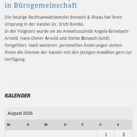
in Bürogemeinschaft
Die heutige Rechtsanwaltskanzlei Bonasch & Ristau hat ihren
Ursprung in der Kanzlei Dr. Erich Bontke.
In der Folgezeit wurde sie als Anwaltssozietät Angela
G
risebach-
Arnold, Hans-Dieter
A
rnold und Stefan
B
onasch (GAB)
fortgeführt. Nach weiteren personellen Änderungen stehen
Ihnen die Dienste der Kanzlei mit den jetzigen Anwälten gern zur
Verfügung.
KALENDER
August 2026
M
D
M
D
F
S
S
1
2