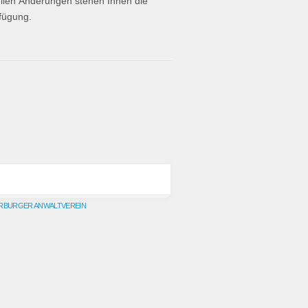
llen Änderungen stehen Ihnen die
rfügung.
RBURGER ANWALTVEREIN