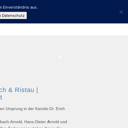
m Einverständnis aus.
ANWÄLTE & MITARBEITER
KONTAKT
 Datenschutz
h & Ristau |
t
en Ursprung in der Kanzlei Dr. Erich
ebach-Arnold, Hans-Dieter
A
rnold und