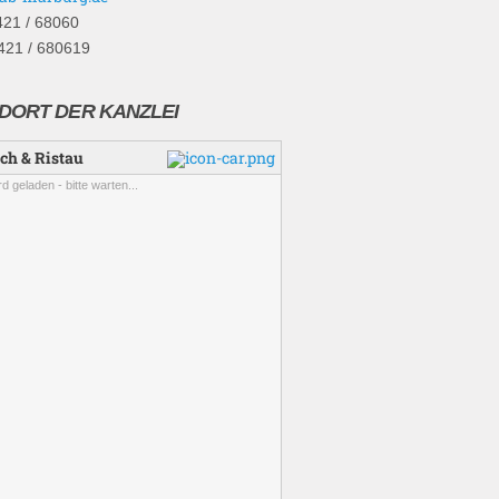
421 / 68060
421 / 680619
DORT DER KANZLEI
ch & Ristau
rd geladen - bitte warten...