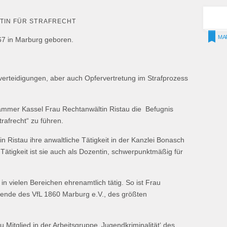
TIN FÜR STRAFRECHT
MA
67 in Marburg geboren.
fverteidigungen, aber auch Opfervertretung im Strafprozess
ammer Kassel Frau Rechtanwältin Ristau die Befugnis
trafrecht“ zu führen.
in Ristau ihre anwaltliche Tätigkeit in der Kanzlei Bonasch
Tätigkeit ist sie auch als Dozentin, schwerpunktmäßig für
e in vielen Bereichen ehrenamtlich tätig. So ist Frau
tzende des VfL 1860 Marburg e.V., des größten
u Mitglied in der Arbeitsgruppe ‚Jugendkriminalität‘ des