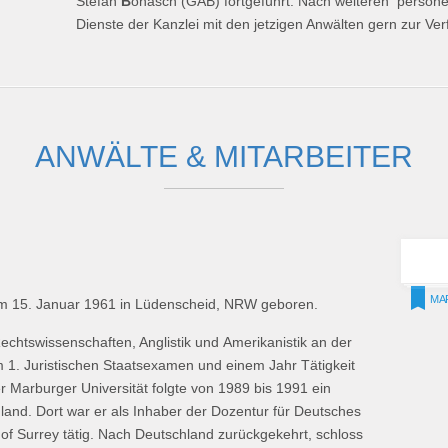
Stefan
B
onasch (GAB) fortgeführt. Nach weiteren persone
Dienste der Kanzlei mit den jetzigen Anwälten gern zur Ve
ANWÄLTE & MITARBEITER
MA
m 15. Januar 1961 in Lüdenscheid, NRW geboren.
chtswissenschaften, Anglistik und Amerikanistik an der
m 1. Juristischen Staatsexamen und einem Jahr Tätigkeit
er Marburger Universität folgte von 1989 bis 1991 ein
gland. Dort war er als Inhaber der Dozentur für Deutsches
y of Surrey tätig. Nach Deutschland zurückgekehrt, schloss