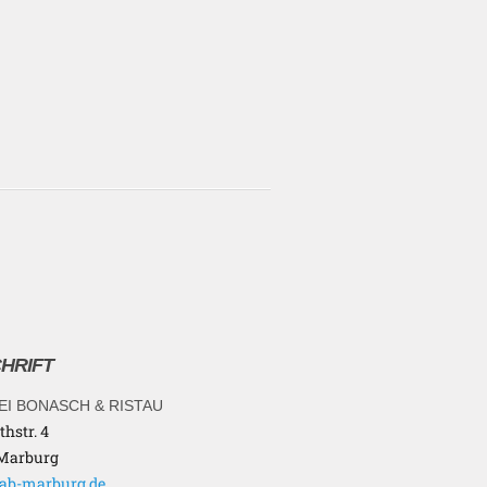
HRIFT
EI BONASCH & RISTAU
thstr. 4
 Marburg
ab-marburg.de